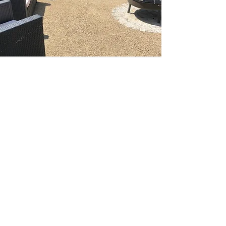
Kostenlos Angebot einholen!
Jetzt anrufen:
01732007639
AKKORD
Garten und Landschaftsbau
GmbH